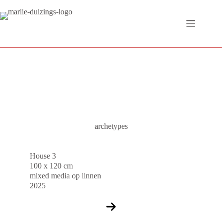
Ga
naar
de
inhoud
archetypes
House 3
100 x 120 cm
mixed media op linnen
2025